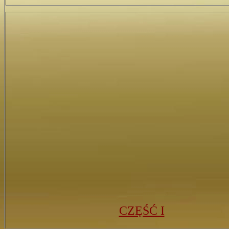
CZĘŚĆ I