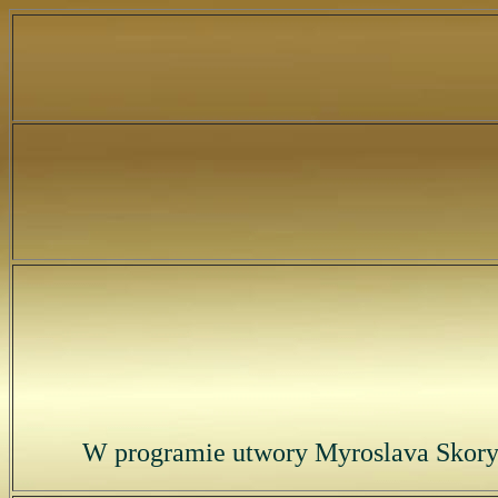
W programie utwory Myroslava Skoryk