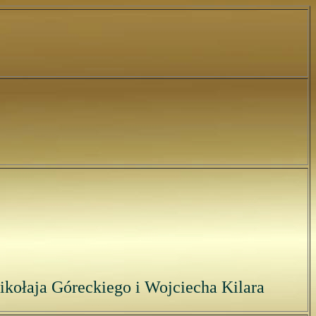
kołaja Góreckiego i Wojciecha Kilara