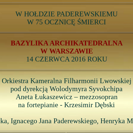
W HOŁDZIE PADEREWSKIEMU
W 75 OCZNICĘ ŚMIERCI
BAZYLIKA ARCHIKATEDRALNA
W WARSZAWIE
14 CZERWCA 2016 ROKU
Orkiestra Kameralna Filharmonii Lwowskiej
pod dyrekcją Wolodymyra Syvokchipa
Aneta Łukaszewicz – mezzosopran
na fortepianie - Krzesimir Dębski
a, Ignacego Jana Paderewskiego, Henryka Mi