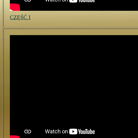
CZĘŚĆ I