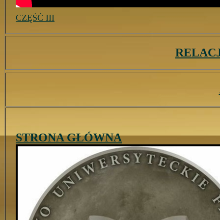
CZĘŚĆ III
RELAC
STRONA GŁÓWNA