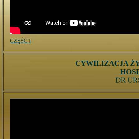
CZĘŚĆ I
CYWILIZACJA ŻY
HOSP
DR UR