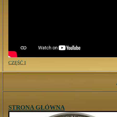
CZĘŚĆ I
STRONA GŁÓWNA