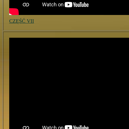
CZĘŚĆ VII