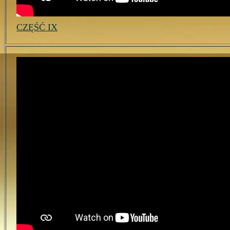
CZĘŚĆ IX