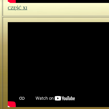
CZĘŚĆ XI