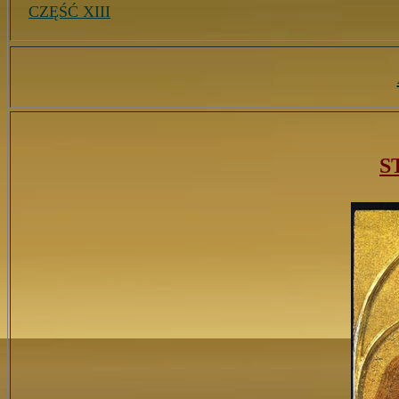
CZĘŚĆ XIII
S