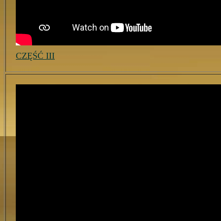
CZĘŚĆ III