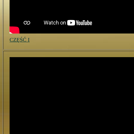
CZĘŚĆ I