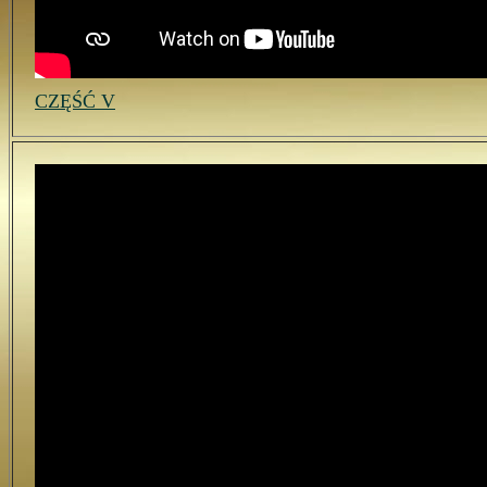
CZĘŚĆ V